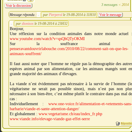
3 messages
<
2014
Voir la discussion
Message répondu :
par
Pierperol
le 19-08-2014 à 11H10
Voir le message
par
dionisos
le 19-08-2014 à 23H32
Bonjour,
Une réflexion sur la condition animales dans notre monde actuel 
www.youtube.com/watch?v=qsQhQTyOKMI
Sur la souffrance animal 
penseravantdouvrirlabouche.com/2010/08/22/comment-sait-on-que-les-
animaux-souffrent/
Il faut aussi noter que l’homme ne régule pas la démographie des autre
espèces animal par son alimentation, car les animaux mangés sont e
grande majorité des animaux d’élevages.
La viande n’est évidemment pas nécessaire à la survie de l’homme (l
végétarisme ne serait pas possible sinon), mais n’est pas non plu
nécessaire à son bien-être, c’est même plutôt le contraire dans pas mal d
cas :
Individuellement :
www.one-voice.fr/alimentation-et-vetements-sans
barbarie/viande-et-sante-attention-danger/
Et globalement :
www.vegetarisme.ch/eau/index_fr.php
www.viande.info/elevage-viande-gaz-effet-serre
Répondre