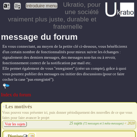
Ukratio
, pour
Introduire menu
une société
vraiment plus juste, durable et
fraternelle
message du forum
En vous connectant, au moyen de la petite clé ci-dessous, vous bénéficierez
d'un certain nombre de fonctionnalités pour mieux suivre les échanges :
signalement des derniers messages, des messages non-lus ou à revoir,
fonctionnement correct de la notification par mail etc.
Elle permet également de vous "enregistrer" (créer un compte), grâce à quoi
vous pourrez publier des messages ou initier des discussions (pour ce faire
cocher la case "pas enregistré").
Index du forum
Les motivés
Vous pouvez vous présenter ici, puis donner périodiquement des nouvelles de ce que vous
faites pour faire avancer le projet
25 sujets
<
2020
(72 messages et 5 méta-messages)
Voir les sujets
Dionisos