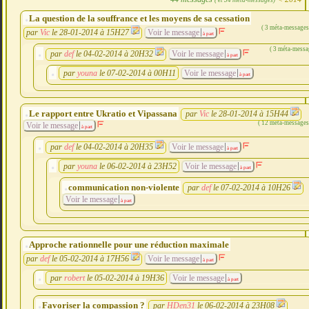
La question de la souffrance et les moyens de sa cessation
( 3 méta-messages
par
Vic
le 28-01-2014 à 15H27
Voir le message
à part
( 3 méta-messa
par
def
le 04-02-2014 à 20H32
Voir le message
à part
par
youna
le 07-02-2014 à 00H11
Voir le message
à part
Le rapport entre Ukratio et Vipassana
par
Vic
le 28-01-2014 à 15H44
( 12 méta-messages
Voir le message
à part
par
def
le 04-02-2014 à 20H35
Voir le message
à part
par
youna
le 06-02-2014 à 23H52
Voir le message
à part
communication non-violente
par
def
le 07-02-2014 à 10H26
Voir le message
à part
Approche rationnelle pour une réduction maximale
par
def
le 05-02-2014 à 17H56
Voir le message
à part
par
robert
le 05-02-2014 à 19H36
Voir le message
à part
Favoriser la compassion ?
par
HDen31
le 06-02-2014 à 23H08