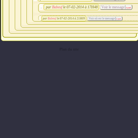
par
Babeuf
le 07-02-2014 à 17H48
Voir le message
à part
par
Babeuf
le 07-02-2014 à 21H09
Voir où est le message
à part
Plan du site