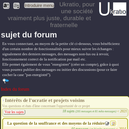
Ukratio
, pour
Introduire menu
une société
vraiment plus juste, durable et
fraternelle
sujet du forum
En vous connectant, au moyen de la petite clé ci-dessous, vous bénéficierez
d'un certain nombre de fonctionnalités pour mieux suivre les échanges :
signalement des derniers messages, des messages non-lus ou à revoir,
fonctionnement correct de la notification par mail etc.
Elle permet également de vous "enregistrer" (créer un compte), grâce à quoi
vous pourrez publier des messages ou initier des discussions (pour ce faire
cocher la case "pas enregistré").
Index du forum
Intérêts de l'ucratie et projets voisins
Vos questions et états d'âme concernant l'opportunité de ce projet
18 sujets
<
2021
(205 messages et 81 méta-messages)
Voir les sujets
La question de la souffrance et des moyens de la réduire
44 messages
<
2014
( et 34 méta-messages)