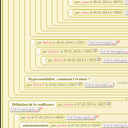
par
youna
le 09-02-2014 à 18H53
V
par
youna
le 09-02-2014 à 19H01
V
par
Babeuf
le 09-02-2014 à 12H11
Voir le message
à part
par
dionisos
le 09-02-2014 à 12H52
Voir le message
à part
par
Babeuf
le 09-02-2014 à 17H39
Voir le message
à 
Hypersensibilité , comment l'évaluer ?
( 10 méta
par
HDen31
le 10-02-2014 à 15H37
Voir le message
à part
Définition de la souffrance
par
pauline
le 07-02-2014 à 14H25
Voir le message
à part
par
def
le 07-02-2014 à 14H46
Voir le message
à part
autonomisation
par
pauline
le 07-02-2014 à 15H45
Voir le message
à 