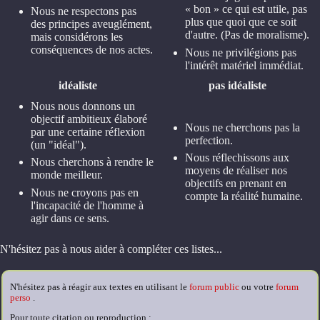
« bon » ce qui est utile, pas
Nous ne respectons pas
plus que quoi que ce soit
des principes aveuglément,
d'autre. (Pas de moralisme).
mais considérons les
conséquences de nos actes.
Nous ne privilégions pas
l'intérêt matériel immédiat.
idéaliste
pas idéaliste
Nous nous donnons un
objectif ambitieux élaboré
Nous ne cherchons pas la
par une certaine réflexion
perfection.
(un "idéal").
Nous réflechissons aux
Nous cherchons à rendre le
moyens de réaliser nos
monde meilleur.
objectifs en prenant en
Nous ne croyons pas en
compte la réalité humaine.
l'incapacité de l'homme à
agir dans ce sens.
N'hésitez pas à nous aider à compléter ces listes...
N'hésitez pas à réagir aux textes en utilisant le
forum public
ou votre
forum
perso
.
Pour toute citation ou reproduction :