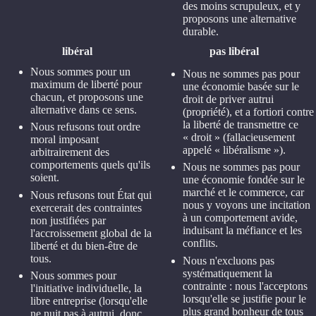
des moins scrupuleux, et y
proposons une alternative
durable.
libéral
pas libéral
Nous sommes pour un
Nous ne sommes pas pour
maximum de liberté pour
une économie basée sur le
chacun, et proposons une
droit de priver autrui
alternative dans ce sens.
(propriété), et a fortiori contre
la liberté de transmettre ce
Nous refusons tout ordre
« droit » (fallacieusement
moral imposant
appelé « libéralisme »).
arbitrairement des
comportements quels qu'ils
Nous ne sommes pas pour
soient.
une économie fondée sur le
marché et le commerce, car
Nous refusons tout État qui
nous y voyons une incitation
exercerait des contraintes
à un comportement avide,
non justifiées par
induisant la méfiance et les
l'accroissement global de la
conflits.
liberté et du bien-être de
tous.
Nous n'excluons pas
systématiquement la
Nous sommes pour
contrainte : nous l'acceptons
l'initiative individuelle, la
lorsqu'elle se justifie pour le
libre entreprise (lorsqu'elle
plus grand bonheur de tous
ne nuit pas à autrui, donc,