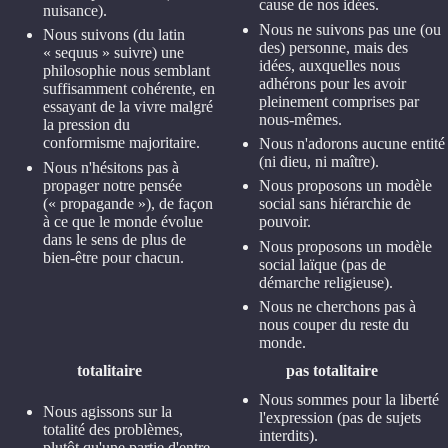
cause de nos idées.
nuisance).
Nous ne suivons pas une (ou
Nous suivons (du latin
des) personne, mais des
« sequus » suivre) une
idées, auxquelles nous
philosophie nous semblant
adhérons pour les avoir
suffisamment cohérente, en
pleinement comprises par
essayant de la vivre malgré
nous-mêmes.
la pression du
conformisme majoritaire.
Nous n'adorons aucune entité
(ni dieu, ni maître).
Nous n'hésitons pas à
propager notre pensée
Nous proposons un modèle
(« propagande »), de façon
social sans hiérarchie de
à ce que le monde évolue
pouvoir.
dans le sens de plus de
Nous proposons un modèle
bien-être pour chacun.
social laïque (pas de
démarche religieuse).
Nous ne cherchons pas à
nous couper du reste du
monde.
totalitaire
pas totalitaire
Nous sommes pour la liberté
Nous agissons sur la
l'expression (pas de sujets
totalité des problèmes,
interdits).
plutôt qu'une partie d'entre