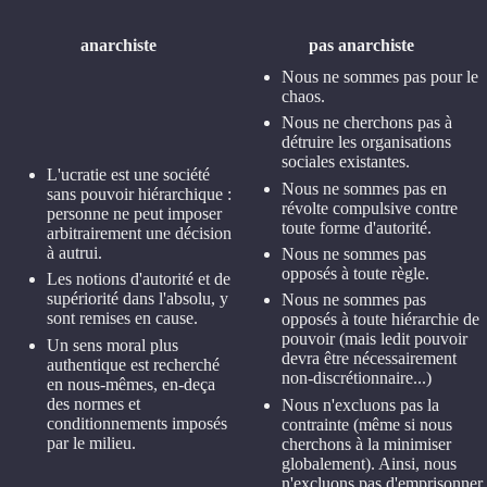
anarchiste
pas anarchiste
Nous ne sommes pas pour le
chaos.
Nous ne cherchons pas à
détruire les organisations
sociales existantes.
L'ucratie est une société
Nous ne sommes pas en
sans pouvoir hiérarchique :
révolte compulsive contre
personne ne peut imposer
toute forme d'autorité.
arbitrairement une décision
à autrui.
Nous ne sommes pas
opposés à toute règle.
Les notions d'autorité et de
supériorité dans l'absolu, y
Nous ne sommes pas
sont remises en cause.
opposés à toute hiérarchie de
pouvoir (mais ledit pouvoir
Un sens moral plus
devra être nécessairement
authentique est recherché
non-discrétionnaire...)
en nous-mêmes, en-deça
des normes et
Nous n'excluons pas la
conditionnements imposés
contrainte (même si nous
par le milieu.
cherchons à la minimiser
globalement). Ainsi, nous
n'excluons pas d'emprisonner