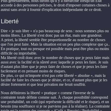
Plus généralement, nous dirons qu'il y a hiérarchie lorsqu'un État
accorde à des personnes précises, le droit d'imposer certaines choses à
autrui sans avoir à fournir d'explication indépendante de ce droit.
Liberté
Dire « je suis libre » n'a pas beaucoup de sens : nous sommes plus ou
moins libres. La liberté n'est donc pas un état, mais une grandeur.
A priori, la liberté semble être proportionnelle au nombre de choses
que l'on peut faire. Mais la situation est un peu plus complexe que ça..
En pratique, tout ou presque est possible mais peut être plus ou moins
difficile ou improbable.
Ma liberté croît donc avec le nombre de choses que je peux faire mais
aussi avec la facilité et la sûreté avec laquelle je peux les faire. Je suis
d'autant plus libre que je peux faire de choses et que je peux les faire
facilement et en prenant moins de risques.
De plus, ce qui m'importe n'est pas cette liberté « absolue », mais la
facilité de faire les choses que je désire, et ce, d'autant plus que je les
désire fortement et que leur privation me ferait souffrir.
Nous définirons la liberté « pratique » comme l'inverse de la
contrainte totale définie comme suit. À chaque possibilité correspond
une probabilité, un coût (qui représente la difficulté et le risque), et un
besoin (ma souffrance si je ne parviens pas à la réaliser). La contrainte
totale est la somme des rapports « (Coût × Besoin) / Probabilité ».