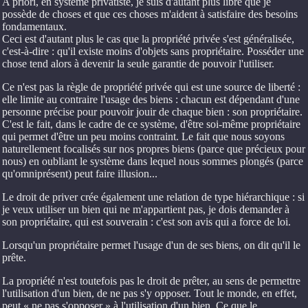
A priori, en système privatiste, je suis d'autant plus libre que je
possède de choses et que ces choses m'aident à satisfaire des besoins
fondamentaux.
Ceci est d'autant plus le cas que la propriété privée s'est généralisée,
c'est-à-dire : qu'il existe moins d'objets sans propriétaire. Posséder une
chose tend alors à devenir la seule garantie de pouvoir l'utiliser.
Ce n'est pas la règle de propriété privée qui est une source de liberté :
elle limite au contraire l'usage des biens : chacun est dépendant d'une
personne précise pour pouvoir jouir de chaque bien : son propriétaire.
C'est le fait, dans le cadre de ce système, d'être soi-même propriétaire
qui permet d'être un peu moins contraint. Le fait que nous soyons
naturellement focalisés sur nos propres biens (parce que précieux pour
nous) en oubliant le système dans lequel nous sommes plongés (parce
qu'omniprésent) peut faire illusion...
Le droit de priver crée également une relation de type hiérarchique : si
je veux utiliser un bien qui ne m'appartient pas, je dois demander à
son propriétaire, qui est souverain : c'est son avis qui a force de loi.
Lorsqu'un propriétaire permet l'usage d'un de ses biens, on dit qu'il le
prête.
La propriété n'est toutefois pas le droit de prêter, au sens de permettre
l'utilisation d'un bien, de ne pas s'y opposer. Tout le monde, en effet,
peut « ne pas s'opposer » à l'utilisation d'un bien. Ce que le