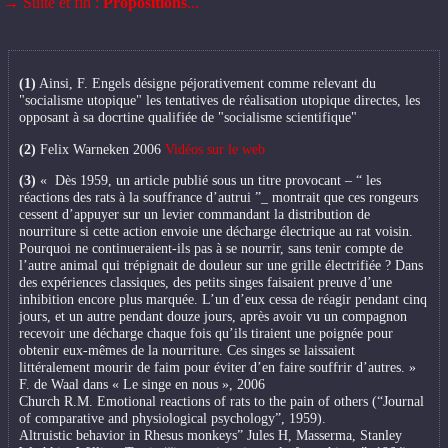
→ Suite et fin :
Propositions
...
(1)
Ainsi, F. Engels désigne péjorativement comme relevant du
"socialisme utopique" les tentatives de réalisation utopique directes, les
opposant à sa docrtine qualifiée de "socialisme scientifique"
(2)
Felix Warneken 2006
Vidéos sur le web
(3)
« Dès 1959, un article publié sous un titre provocant – “ les
réactions des rats à la souffrance d’autrui ”_ montrait que ces rongeurs
cessent d’appuyer sur un levier commandant la distribution de
nourriture si cette action envoie une décharge électrique au rat voisin.
Pourquoi ne continueraient-ils pas à se nourrir, sans tenir compte de
l’autre animal qui trépignait de douleur sur une grille électrifiée ? Dans
des expériences classiques, des petits singes faisaient preuve d’une
inhibition encore plus marquée. L’un d’eux cessa de réagir pendant cinq
jours, et un autre pendant douze jours, après avoir vu un compagnon
recevoir une décharge chaque fois qu’ils tiraient une poignée pour
obtenir eux-mêmes de la nourriture. Ces singes se laissaient
littéralement mourir de faim pour éviter d’en faire souffrir d’autres. »
F. de Waal dans « Le singe en nous », 2006
Church R.M. Emotional reactions of rats to the pain of others (“Journal
of comparative and physiological psychology”, 1959).
Altruistic behavior in Rhesus monkeys” Jules H, Masserma, Stanley