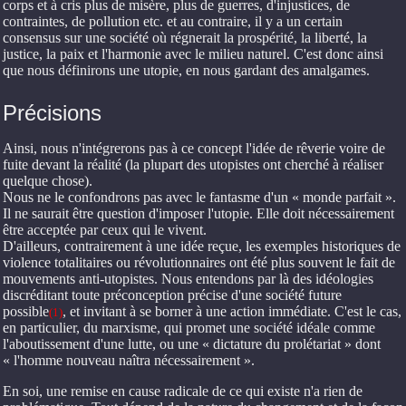
corps et à cris plus de misère, plus de guerres, d'injustices, de
contraintes, de pollution etc. et au contraire, il y a un certain
consensus sur une société où régnerait la prospérité, la liberté, la
justice, la paix et l'harmonie avec le milieu naturel. C'est donc ainsi
que nous définirons une utopie, en nous gardant des amalgames.
Précisions
Ainsi, nous n'intégrerons pas à ce concept l'idée de rêverie voire de
fuite devant la réalité (la plupart des utopistes ont cherché à réaliser
quelque chose).
Nous ne le confondrons pas avec le fantasme d'un « monde parfait ».
Il ne saurait être question d'imposer l'utopie. Elle doit nécessairement
être acceptée par ceux qui le vivent.
D'ailleurs, contrairement à une idée reçue, les exemples historiques de
violence totalitaires ou révolutionnaires ont été plus souvent le fait de
mouvements anti-utopistes. Nous entendons par là des idéologies
discréditant toute préconception précise d'une société future
possible
, et invitant à se borner à une action immédiate. C'est le cas,
(1)
en particulier, du marxisme, qui promet une société idéale comme
l'aboutissement d'une lutte, ou une « dictature du prolétariat » dont
« l'homme nouveau naîtra nécessairement ».
En soi, une remise en cause radicale de ce qui existe n'a rien de