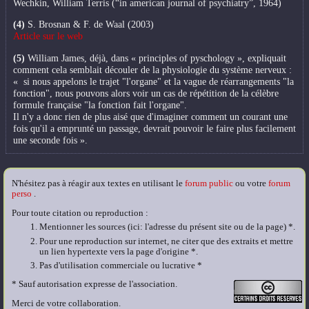
Wechkin, William Terris (“in american journal of psychiatry”, 1964)
(4)
S. Brosnan & F. de Waal (2003)
Article sur le web
(5)
William James, déjà, dans « principles of pyschology », expliquait
comment cela semblait découler de la physiologie du système nerveux :
« si nous appelons le trajet "l'organe" et la vague de réarrangements "la
fonction", nous pouvons alors voir un cas de répétition de la célèbre
formule française "la fonction fait l'organe".
Il n'y a donc rien de plus aisé que d'imaginer comment un courant une
fois qu'il a emprunté un passage, devrait pouvoir le faire plus facilement
une seconde fois ».
N'hésitez pas à réagir aux textes en utilisant le
forum public
ou votre
forum
perso
.
Pour toute citation ou reproduction :
Mentionner les sources (ici: l'adresse du présent site ou de la page) *.
Pour une reproduction sur internet, ne citer que des extraits et mettre
un lien hypertexte vers la page d'origine *.
Pas d'utilisation commerciale ou lucrative *
* Sauf autorisation expresse de l'association.
Merci de votre collaboration.