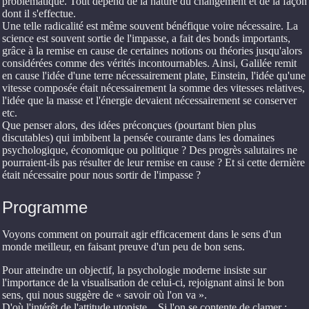
problématique. Tout dépend de la nature du changement et de la façon
dont il s'effectue.
Une telle radicalité est même souvent bénéfique voire nécessaire. La
science est souvent sortie de l'impasse, a fait des bonds importants,
grâce à la remise en cause de certaines notions ou théories jusqu'alors
considérées comme des vérités incontournables. Ainsi, Galilée remit
en cause l'idée d'une terre nécessairement plate, Einstein, l'idée qu'une
vitesse composée était nécessairement la somme des vitesses relatives,
l'idée que la masse et l'énergie devaient nécessairement se conserver
etc.
Que penser alors, des idées préconçues (pourtant bien plus
discutables) qui imbibent la pensée courante dans les domaines
psychologique, économique ou politique ? Des progrès salutaires ne
pourraient-ils pas résulter de leur remise en cause ? Et si cette dernière
était nécessaire pour nous sortir de l'impasse ?
Programme
Voyons comment on pourrait agir efficacement dans le sens d'un
monde meilleur, en faisant preuve d'un peu de bon sens.
Pour atteindre un objectif, la psychologie moderne insiste sur
l'importance de la visualisation de celui-ci, rejoignant ainsi le bon
sens, qui nous suggère de « savoir où l'on va ».
D'où l'intérêt de l'attitude utopiste... Si l'on se contente de clamer :