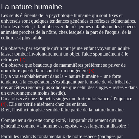
La nature humaine
Les seuls éléments de la psychologie humaine qui sont fixes et
universels sont quelques tendances générales et réflexes élémentaires.
Pour les déceler, il faut observer de très jeunes enfants ou des espèces
animales proches de la nôtre, chez lesquels la part de l'acquis, de la
culture est plus faible.
On observe, par exemple qu'un tout jeune enfant voyant un adulte
laisser tomber involontairement un objet, l'aide spontanément à le
retrouver
(2)
.
On observe que beaucoup de mammifères préfèrent se priver de
nourriture que de faire souffrir un congénère
(3)
.
Il y a vraisemblablement dans la « nature humaine » une forte
tendance à la coopération, s'expliquant par le mode de vie tribal de
nos ancêtres (encore plus solidaire que celui des singes « restés » dans
un environnement moins hostile).
On a observé chez de petits singes une forte intolérance à l'injustice
(4)
. Elle se vérifie aisément chez les enfants.
Bref, l'instinct utopiste semble faire partie de la nature humaine.
Compte tenu de cette complexité, il apparaît clairement qu'une
généralité comme « l'homme est égoïste » est largement illusoire !
Parmi les instincts fondamentaux de notre espèce (partagés par