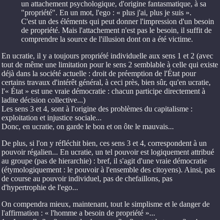
un attachement psychologique, d'origine fantasmatique, à sa
"propriété". En un mot, l'ego : « plus j'ai, plus je suis ».
C'est un des éléments qui peut donner l'impression d'un besoin
de propriété. Mais l'attachement n'est pas le besoin, il suffit de
comprendre la source de l'illusion dont on a été victime.
En ucratie, il y a toujours propriété individuelle aux sens 1 et 2 (avec
tout de même une limitation pour le sens 2 semblable à celle qui existe
déjà dans la société actuelle : droit de préemption de l'État pour
certains travaux d'intérêt général, à ceci près, bien sûr, qu'en ucratie,
l'« État » est une vraie démocratie : chacun participe directement à
ladite décision collective...)
Les sens 3 et 4, sont à l'origine des problèmes du capitalisme :
exploitation et injustice sociale...
Donc, en ucratie, on garde le bon et on ôte le mauvais...
De plus, si l'on y réfléchit bien, ces sens 3 et 4, correspondent à un
pouvoir régalien... En ucratie, un tel pouvoir est logiquement attribué
au groupe (pas de hierarchie) : bref, il s'agit d'une vraie démocratie
(étymologiquement : le pouvoir à l'ensemble des citoyens). Ainsi, pas
de course au pouvoir individuel, pas de chefaillons, pas
d'hypertrophie de l'ego...
On compendra mieux, maintenant, tout le simplisme et le danger de
l'affirmation : « l'homme a besoin de propriété »...